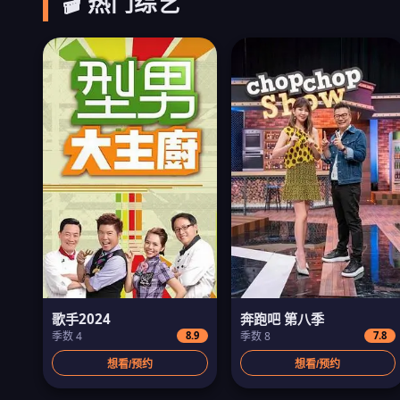
🎬 热门综艺
歌手2024
奔跑吧 第八季
季数 4
8.9
季数 8
7.8
想看/预约
想看/预约