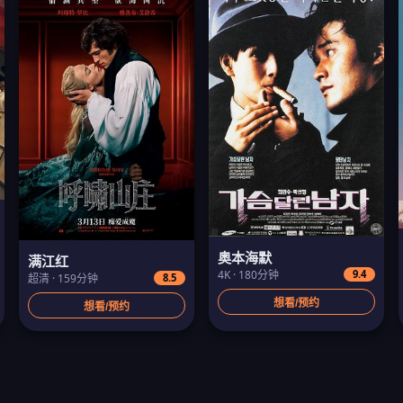
奥本海默
满江红
4K · 180分钟
9.4
超清 · 159分钟
8.5
想看/预约
想看/预约