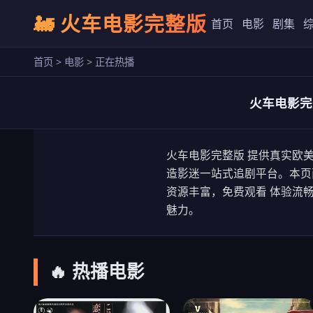
🚂 火车电影完整版
首页
电影
剧集
首页 > 电影 > 正在热播
火车电影完整
火车电影完整版 提供真实欧
造影迷一站式追剧平台。本页
资源丰富，免费观看 体验流畅
魅力。
🔥 热播电影