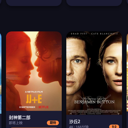
封神第二部
沙丘2
即将上映
期待
4K · 166分钟
9.0