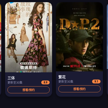
繁花
三体
更新至30集
9.1
更新至30集
8.9
想看/预约
想看/预约