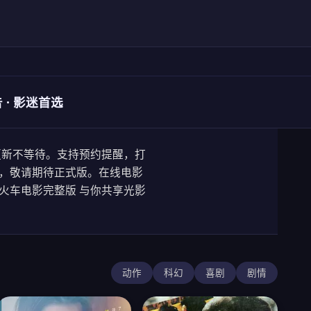
 · 影迷首选
更新不等待。支持预约提醒，打
，敬请期待正式版。在线电影
。火车电影完整版 与你共享光影
动作
科幻
喜剧
剧情