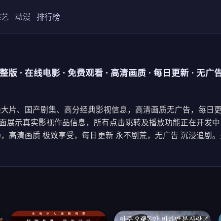
综艺
动漫
排行榜
版 · 在线电影 · 免费观看 · 高清画质 · 每日更新 · 无广告
美大片、国产剧集、高分经典影视信息，高清画质无广告，每日
面展示真实影视作品信息，所有点击跳转及播放功能正在开发中
，高清画质 极致享受，每日更新 永不剧荒，无广告 沉浸追剧