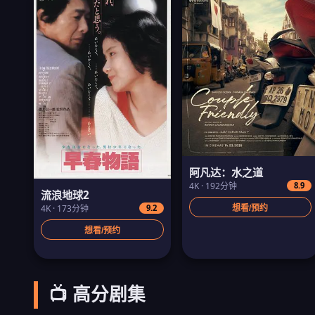
阿凡达：水之道
4K · 192分钟
8.9
流浪地球2
4K · 173分钟
9.2
想看/预约
想看/预约
📺 高分剧集