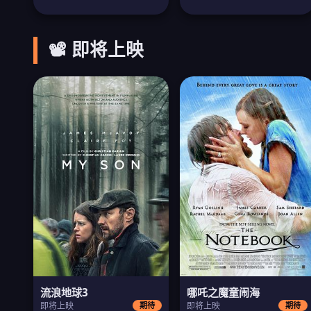
📽️ 即将上映
流浪地球3
哪吒之魔童闹海
即将上映
期待
即将上映
期待