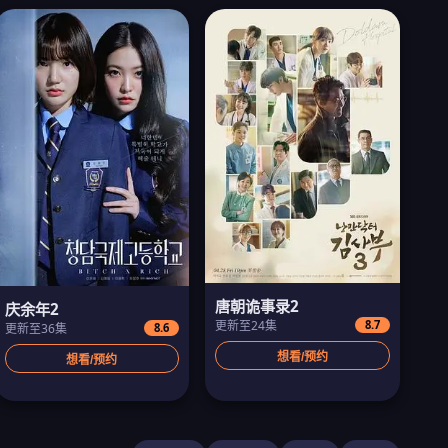
唐朝诡事录2
庆余年2
更新至24集
8.7
更新至36集
8.6
想看/预约
想看/预约