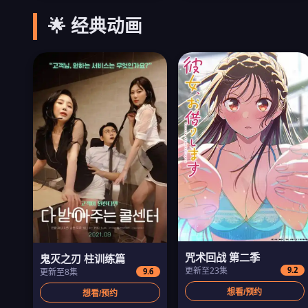
🌟 经典动画
咒术回战 第二季
鬼灭之刃 柱训练篇
更新至23集
9.2
更新至8集
9.6
想看/预约
想看/预约